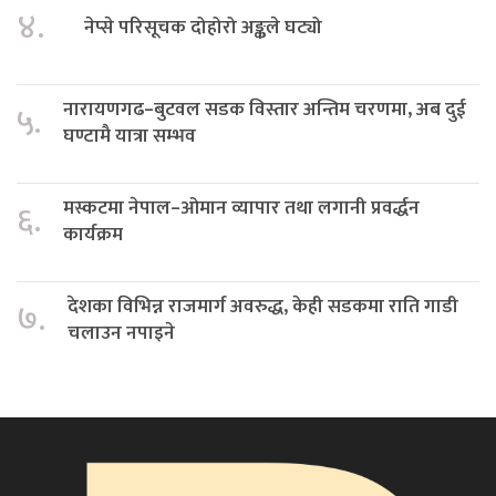
४.
नेप्से परिसूचक दोहोरो अङ्कले घट्यो
नारायणगढ–बुटवल सडक विस्तार अन्तिम चरणमा, अब दुई
५.
घण्टामै यात्रा सम्भव
मस्कटमा नेपाल–ओमान व्यापार तथा लगानी प्रवर्द्धन
६.
कार्यक्रम
देशका विभिन्न राजमार्ग अवरुद्ध, केही सडकमा राति गाडी
७.
चलाउन नपाइने