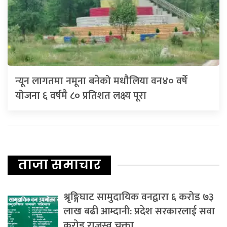
न्यून लागतमा नमूना बनेको मधौलिया वन४० वर्षे
योजना ६ वर्षमै ८० प्रतिशत लक्ष्य पूरा
ताजा समाचार
श्रृङ्गिघाट सामुदायिक वनद्वारा ६ करोड ७३
लाख बढी आम्दानी: प्रदेश सरकारलाई सवा
करोड राजस्व चुक्ता