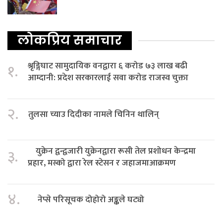
लोकप्रिय समाचार
श्रृङ्गिघाट सामुदायिक वनद्वारा ६ करोड ७३ लाख बढी
१.
आम्दानी: प्रदेश सरकारलाई सवा करोड राजस्व चुक्ता
२.
तुलसा च्याउ दिदीका नामले चिनिन थालिन्
युक्रेन द्वन्द्वजारी युक्रेनद्वारा रूसी तेल प्रशोधन केन्द्रमा
३.
प्रहार, मस्को द्वारा रेल स्टेसन र जहाजमाआक्रमण
४.
नेप्से परिसूचक दोहोरो अङ्कले घट्यो