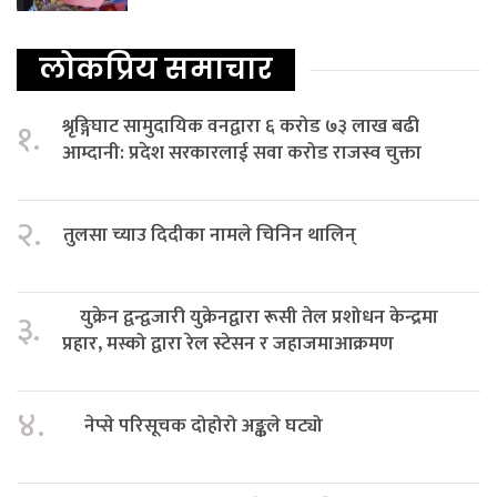
लोकप्रिय समाचार
श्रृङ्गिघाट सामुदायिक वनद्वारा ६ करोड ७३ लाख बढी
१.
आम्दानी: प्रदेश सरकारलाई सवा करोड राजस्व चुक्ता
२.
तुलसा च्याउ दिदीका नामले चिनिन थालिन्
युक्रेन द्वन्द्वजारी युक्रेनद्वारा रूसी तेल प्रशोधन केन्द्रमा
३.
प्रहार, मस्को द्वारा रेल स्टेसन र जहाजमाआक्रमण
४.
नेप्से परिसूचक दोहोरो अङ्कले घट्यो