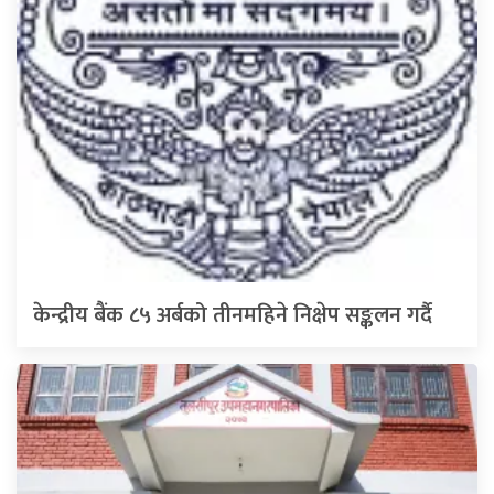
केन्द्रीय बैंक ८५ अर्बको तीनमहिने निक्षेप सङ्कलन गर्दै