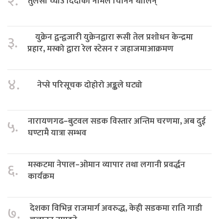
२.
तुलसा च्याउ दिदीका नामले चिनिन थालिन्
युक्रेन द्वन्द्वजारी युक्रेनद्वारा रूसी तेल प्रशोधन केन्द्रमा
३.
प्रहार, मस्को द्वारा रेल स्टेसन र जहाजमाआक्रमण
४.
नेप्से परिसूचक दोहोरो अङ्कले घट्यो
नारायणगढ–बुटवल सडक विस्तार अन्तिम चरणमा, अब दुई
५.
घण्टामै यात्रा सम्भव
मस्कटमा नेपाल–ओमान व्यापार तथा लगानी प्रवर्द्धन
६.
कार्यक्रम
देशका विभिन्न राजमार्ग अवरुद्ध, केही सडकमा राति गाडी
७.