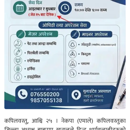
कपिलवस्तु, आश्वि २५ । नेकपा (एमाले) कपिलवस्तुका
जिल्ला अध्यक्ष बाबुराम खनालले हिन्दु धर्मावलम्बीहरुको