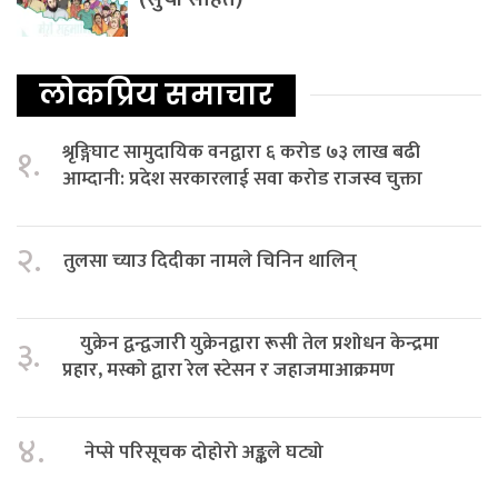
लोकप्रिय समाचार
श्रृङ्गिघाट सामुदायिक वनद्वारा ६ करोड ७३ लाख बढी
१.
आम्दानी: प्रदेश सरकारलाई सवा करोड राजस्व चुक्ता
२.
तुलसा च्याउ दिदीका नामले चिनिन थालिन्
युक्रेन द्वन्द्वजारी युक्रेनद्वारा रूसी तेल प्रशोधन केन्द्रमा
३.
प्रहार, मस्को द्वारा रेल स्टेसन र जहाजमाआक्रमण
४.
नेप्से परिसूचक दोहोरो अङ्कले घट्यो