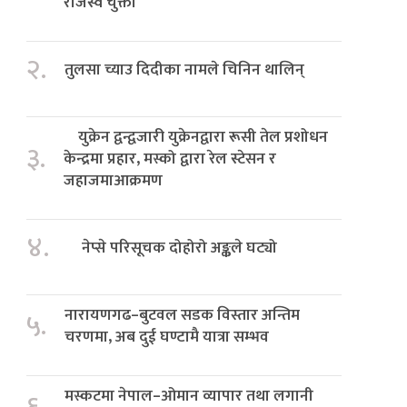
राजस्व चुक्ता
२.
तुलसा च्याउ दिदीका नामले चिनिन थालिन्
युक्रेन द्वन्द्वजारी युक्रेनद्वारा रूसी तेल प्रशोधन
३.
केन्द्रमा प्रहार, मस्को द्वारा रेल स्टेसन र
जहाजमाआक्रमण
४.
नेप्से परिसूचक दोहोरो अङ्कले घट्यो
नारायणगढ–बुटवल सडक विस्तार अन्तिम
५.
चरणमा, अब दुई घण्टामै यात्रा सम्भव
मस्कटमा नेपाल–ओमान व्यापार तथा लगानी