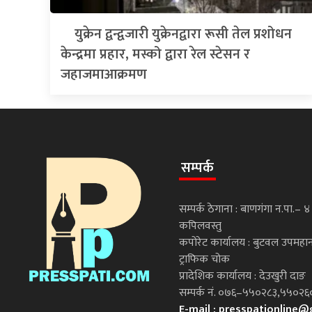
युक्रेन द्वन्द्वजारी युक्रेनद्वारा रूसी तेल प्रशोधन
केन्द्रमा प्रहार, मस्को द्वारा रेल स्टेसन र
जहाजमाआक्रमण
सम्पर्क
सम्पर्क ठेगाना : बाणगंगा न.पा.– ४
कपिलवस्तु
कपोरेट कार्यालय : बुटवल उपमह
ट्राफिक चोक
प्रादेशिक कार्यालय : देउखुरी दाङ
सम्पर्क नं. ०७६–५५०२८३,५५०
E-mail :
presspationline@