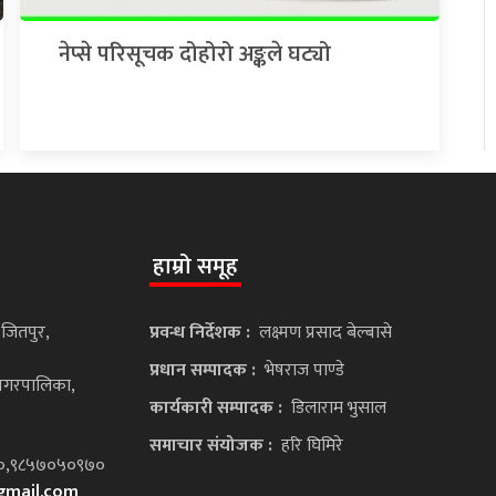
नेप्से परिसूचक दोहोरो अङ्कले घट्यो
हाम्रो समूह
 जितपुर,
प्रवन्ध निर्देशक :
लक्ष्मण प्रसाद बेल्बासे
प्रधान सम्पादक :
भेषराज पाण्डे
ानगरपालिका,
कार्यकारी सम्पादक :
डिलाराम भुसाल
समाचार संयोजक :
हरि घिमिरे
२६०,९८५७०५०९७०
gmail.com