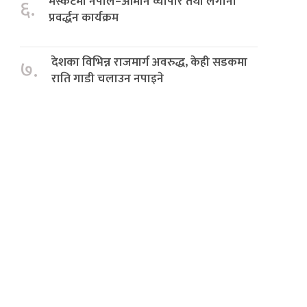
मस्कटमा नेपाल–ओमान व्यापार तथा लगानी
६.
प्रवर्द्धन कार्यक्रम
देशका विभिन्न राजमार्ग अवरुद्ध, केही सडकमा
७.
राति गाडी चलाउन नपाइने