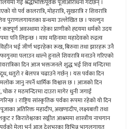
लयमा गई श्रद्धाभक्तिपूर्वक पूजाआराधना गर्दछन् ।
ो पर्व कालरात्रि, मोहरात्रि, सुखरात्रि र शिवरात्रि
ा शिव पुराणलगायतका ग्रन्थमा उल्लेखित छ । फाल्गुन
 कष्टपूर्ण अवस्थामा रहेका प्राणीको ह्दयमा धर्मको उदय
मा पनि लिइन्छ । माघ महिनामा महादेवको रुद्रत्व
 पत्रविहीन भई जीर्ण भइरहेका रूख, बिरुवा तथा झारहरू उनै
ा फागुनमा पलाउन थाल्ने हुनाले शिवरात्रि मनाउने गरिएको
ाशिवरात्रिका दिन आज भक्तजनले शुद्ध भई शिव मन्दिरमा
 दूध, धतुरो र बेलपत्र चढाउने गर्छन् । यस पर्वका दिन
मलोक जानु नपर्ने धार्मिक विश्वास छ । आजको दिन
घर, चोक र मठमन्दिरमा दाउरा मागेर धुनी जगाई
्छ । राष्ट्रिय सांस्कृतिक पर्वका रूपमा रहेको यो दिन
ूजाका अतिरिक्त महादीप, अखण्डदीप, लक्ष्यबत्ती तथा
कुट र किरातेश्वरका सङ्गीत आश्रममा शास्त्रीय नाचगान
्रि पर्वको मेला भर्न आज देशभरका विभिन्न भागलगायत