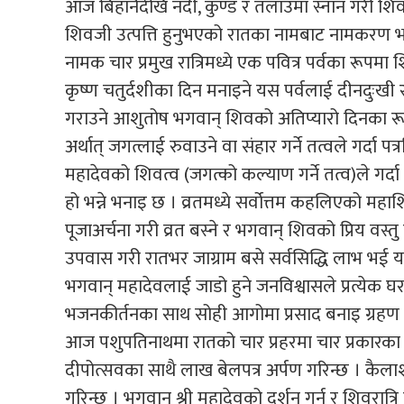
आज बिहानैदेखि नदी, कुण्ड र तलाउमा स्नान गरी शिवा
शिवजी उत्पत्ति हुनुभएको रातका नामबाट नामकरण भएको य
नामक चार प्रमुख रात्रिमध्ये एक पवित्र पर्वका रूपम
कृष्ण चतुर्दशीका दिन मनाइने यस पर्वलाई दीनदुःखी र
गराउने आशुतोष भगवान् शिवको अतिप्यारो दिनका रूप
अर्थात् जगत्लाई रुवाउने वा संहार गर्ने तत्वले गर्दा
महादेवको शिवत्व (जगत्को कल्याण गर्ने तत्व)ले गर्द
हो भन्ने भनाइ छ । व्रतमध्ये सर्वोत्तम कहलिएको मह
पूजाअर्चना गरी व्रत बस्ने र भगवान् शिवको प्रिय वस्तु
उपवास गरी रातभर जाग्राम बसे सर्वसिद्धि लाभ भई य
भगवान् महादेवलाई जाडो हुने जनविश्वासले प्रत्येक 
भजनकीर्तनका साथ सोही आगोमा प्रसाद बनाइ ग्रहण गरिन
आज पशुपतिनाथमा रातको चार प्रहरमा चार प्रकारका प
दीपोत्सवका साथै लाख बेलपत्र अर्पण गरिन्छ । कैलाश
गरिन्छ । भगवान् श्री महादेवको दर्शन गर्न र शिवरात