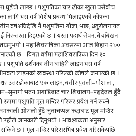
दिरमा घुइँचो लाग्छ । पशुपतिका चार ढोका खुला यसैबीच
धाका लागि यस वर्ष विशेष प्रबन्ध मिलाइएको कोषका
 तीन वर्षअघिदेखि नै पशुपतिमा गाँजा, भाङ, धतुरोलगायत
ाई निरन्तरता दिइएको छ । यस्ता पदार्थ सेवन, बेचबिखन
ले बताउनुभयो । महाशिवरात्रिका अवसरमा आज बिहान २ः००
ाएको छ । विगत वर्षमा महाशिवरात्रिका दिन १०
 थिए । पशुपति दर्शनका तीन बाहिरी लाइन यस वर्ष
तीनवटा लाइनको व्यवस्था गरिएको कोषले जनाएको छ ।
्रगाडेश्वर उत्तरढोकाबाट एक लाइन, बत्तीसपुतली–गौशाला,
ास्थान–सुमार्गी भवन अगाडिबाट चार शिवालय–पञ्चदेवल हुँदै
 रूपमा पशुपति मूल मन्दिर परिसर प्रवेश गर्न सक्ने
नकाली ओरालो हुँदै जुत्ताचप्पल कक्षबाट मूल मन्दिर
इएको उहाँले जानकारी दिनुभयो । आवश्यकता अनुसार
न सकिने छ । मूल मन्दिर परिसरभित्र प्रवेश गरिसकेपछि