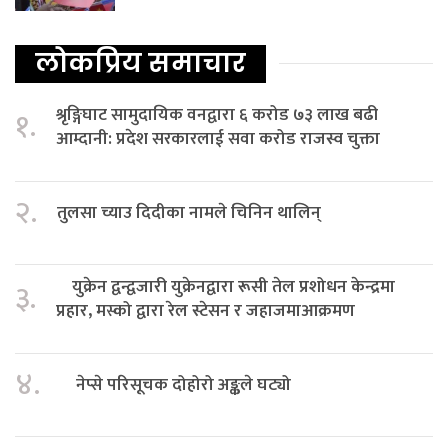
लोकप्रिय समाचार
श्रृङ्गिघाट सामुदायिक वनद्वारा ६ करोड ७३ लाख बढी
१.
आम्दानी: प्रदेश सरकारलाई सवा करोड राजस्व चुक्ता
२.
तुलसा च्याउ दिदीका नामले चिनिन थालिन्
युक्रेन द्वन्द्वजारी युक्रेनद्वारा रूसी तेल प्रशोधन केन्द्रमा
३.
प्रहार, मस्को द्वारा रेल स्टेसन र जहाजमाआक्रमण
४.
नेप्से परिसूचक दोहोरो अङ्कले घट्यो