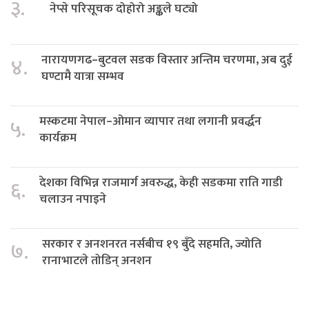
३.
नेप्से परिसूचक दोहोरो अङ्कले घट्यो
नारायणगढ–बुटवल सडक विस्तार अन्तिम चरणमा, अब दुई
४.
घण्टामै यात्रा सम्भव
मस्कटमा नेपाल–ओमान व्यापार तथा लगानी प्रवर्द्धन
५.
कार्यक्रम
देशका विभिन्न राजमार्ग अवरुद्ध, केही सडकमा राति गाडी
६.
चलाउन नपाइने
सरकार र अनशनरत नर्सबीच १९ बुँदे सहमति, ज्योति
७.
रानाभाटले तोडिन् अनशन