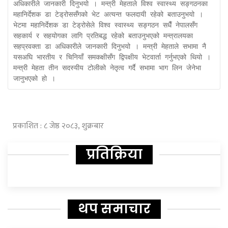
अधिकारीले जानकारी दिनुभयो । मन्त्री मेहताले विश्व स्वास्थ्य सङ्गठनका 
महानिर्देशक डा टेड्रोससँगको भेट अत्यन्त फलदायी रहेको बताउनुभयो । 
भेटमा महानिर्देशक डा टेड्रोसेले विश्व स्वास्थ्य सङ्गठन सधैँ नेपालसँग 
सहकार्य र सहयोगका लागि प्रतिबद्ध रहेको बताउनुभएको मन्त्रालयका 
सहप्रवक्ता डा अधिकारीले जानकारी दिनुभयो । मन्त्री मेहताले सभामा नै 
यसअघि भारतीय र चिनियाँ समकक्षीसँग द्विपक्षीय भेटवार्ता गर्नुभएको थियो । 
मन्त्री मेहता तीन सदस्यीय टोलीको नेतृत्व गर्दै सभामा भाग लिन जेनेभा 
जानुभएको हो । 
प्रकाशित : ८ जेष्ठ २०८३, शुक्रबार
प्रतिक्रिया
थप समाचार