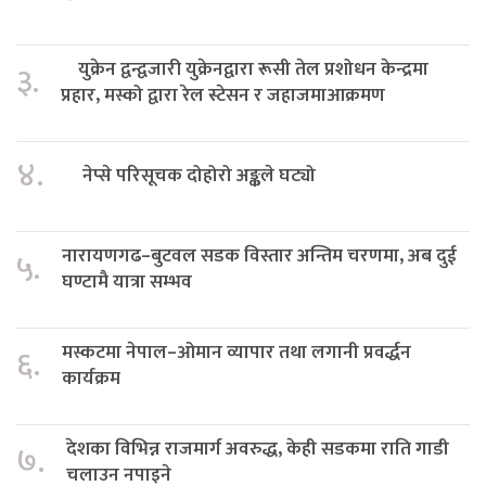
युक्रेन द्वन्द्वजारी युक्रेनद्वारा रूसी तेल प्रशोधन केन्द्रमा
३.
प्रहार, मस्को द्वारा रेल स्टेसन र जहाजमाआक्रमण
४.
नेप्से परिसूचक दोहोरो अङ्कले घट्यो
नारायणगढ–बुटवल सडक विस्तार अन्तिम चरणमा, अब दुई
५.
घण्टामै यात्रा सम्भव
मस्कटमा नेपाल–ओमान व्यापार तथा लगानी प्रवर्द्धन
६.
कार्यक्रम
देशका विभिन्न राजमार्ग अवरुद्ध, केही सडकमा राति गाडी
७.
चलाउन नपाइने