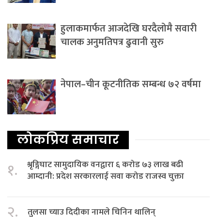
हुलाकमार्फत आजदेखि घरदैलोमै सवारी
चालक अनुमतिपत्र ढुवानी सुरु
नेपाल–चीन कूटनीतिक सम्बन्ध ७२ वर्षमा
लोकप्रिय समाचार
श्रृङ्गिघाट सामुदायिक वनद्वारा ६ करोड ७३ लाख बढी
१.
आम्दानी: प्रदेश सरकारलाई सवा करोड राजस्व चुक्ता
२.
तुलसा च्याउ दिदीका नामले चिनिन थालिन्