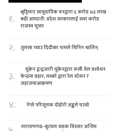
श्रृङ्गिघाट सामुदायिक वनद्वारा ६ करोड ७३ लाख
१.
बढी आम्दानी: प्रदेश सरकारलाई सवा करोड
राजस्व चुक्ता
२.
तुलसा च्याउ दिदीका नामले चिनिन थालिन्
युक्रेन द्वन्द्वजारी युक्रेनद्वारा रूसी तेल प्रशोधन
३.
केन्द्रमा प्रहार, मस्को द्वारा रेल स्टेसन र
जहाजमाआक्रमण
४.
नेप्से परिसूचक दोहोरो अङ्कले घट्यो
नारायणगढ–बुटवल सडक विस्तार अन्तिम
५.