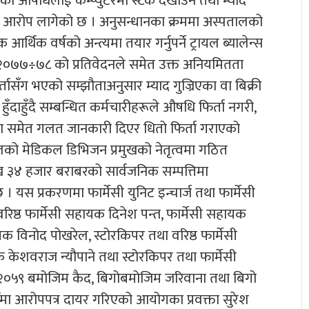
भएका औषधिलाई कम्प्युटरमा स्टक देखाउने तथा म्याद
ो आरोप लागेको छ । अनुसन्धानका क्रममा अस्पतालको
 आर्थिक वर्षको अन्त्यमा तयार गर्नुपर्ने ट्रायल ब्यालेन्स
 २०७७÷७८ को प्रतिवेदनले समेत उक्त अनियमितता
ासँग भएको सम्झौताअनुसार म्याद गुज्रिएका वा बिक्री
 हुँदाहुँदै सम्बन्धित कर्मचारीहरूले औषधि फिर्ता नगरी,
थामा समेत गलत जानकारी दिएर धितो फिर्ता गराएको
ो मेडिकल डिभिजन प्रमुखको नेतृत्वमा गठित
 ३४ हजार बराबरको सार्वजनिक सम्पत्तिमा
 यस प्रकरणमा फार्मेसी युनिट इन्चार्ज तथा फार्मेसी
, वरिष्ठ फार्मेसी सहायक दिनेश पन्त, फार्मेसी सहायक
क विनोद पोखरेल, स्टोरकिपर तथा वरिष्ठ फार्मेसी
क केशवराज न्यौपाने तथा स्टोरकिपर तथा फार्मेसी
न, २०५९ बमोजिम कैद, बिगोबमोजिम जरिवाना तथा बिगो
मा आरोपपत्र दायर गरिएको आयोगका प्रवक्ता सुरेश