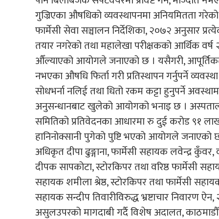
पनि बिलबिजक सफ्टवेयरमा प्रविष्ट गर्ने, मौज्दात न
गुज्रिएका औषधिको व्यवस्थापनमा अनियमितता गरेक
फार्मेसी सेवा सञ्चालन निर्देशिका, २०७२ अनुसार प्रत्येक
तयार नगरेको तथा महालेखा परीक्षकको आर्थिक वर्ष
औँल्याएको आयोगले जनाएको छ । यसैगरी, आपूर्तिकर्त
नभएका औषधि फिर्ता गरी प्रतिस्थापन गर्नुपर्ने व्यवस्था
सोधभर्ना नलिई तथा धितो रकम कट्टा हुनुपर्ने अवस्
अनुसन्धानबाट खुलेको आयोगको भनाइ छ । अस्पतालक
समितिको प्रतिवेदनका आधारमा रु दुई करोड ९१ लाख
हानिनोक्सानी पुगेको पुष्टि भएको आयोगले जनाएको छ ।
अधिकृत दीपा ढुङ्गाना, फार्मेसी सहायक लवेन्द्र कुँवर
दीपक सापकोटा, स्टोरकिपर तथा वरिष्ठ फार्मेसी सहाय
सहायक शमीला श्रेष्ठ, स्टोरकिपर तथा फार्मेसी सहाय
सहायक सन्दीप तिवारीविरुद्ध भ्रष्टाचार निवारण ऐ
असुलउपरको मागदाबी गर्दै विशेष अदालत, काठमाडौँ