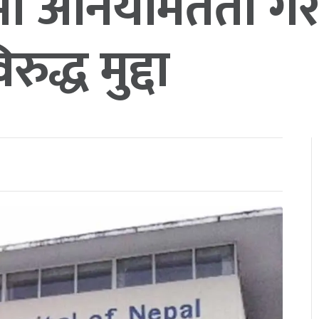
मा अनियमितता ग
द्ध मुद्दा