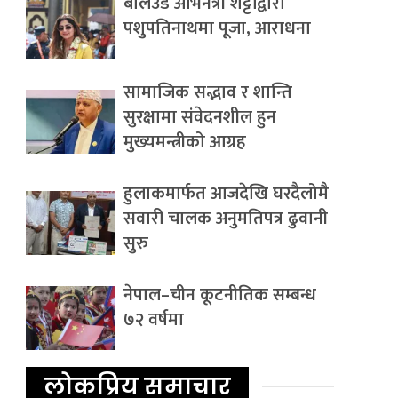
बलिउड अभिनेत्री शेट्टीद्वारा
पशुपतिनाथमा पूजा, आराधना
सामाजिक सद्भाव र शान्ति
सुरक्षामा संवेदनशील हुन
मुख्यमन्त्रीको आग्रह
हुलाकमार्फत आजदेखि घरदैलोमै
सवारी चालक अनुमतिपत्र ढुवानी
सुरु
नेपाल–चीन कूटनीतिक सम्बन्ध
७२ वर्षमा
लोकप्रिय समाचार