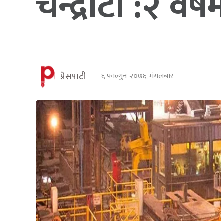
चन्द्रौटा :२ वर्
प्रेसपाटी
६ फाल्गुन २०७६, मंगलबार