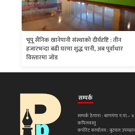
भूपू सैनिक खानेपानी संस्थाको दीर्घदृष्टि : तीन
हजारभन्दा बढी घरमा शुद्ध पानी, अब पूर्वाधार
विस्तारमा जोड
सम्पर्क
सम्पर्क ठेगाना : बाणगंगा न.पा.– ४
कपिलवस्तु
कपोरेट कार्यालय : बुटवल उपमह