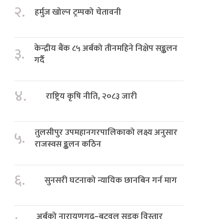
२.
हर्मुज खोल्न ट्रम्पको चेतावनी
केन्द्रीय बैंक ८५ अर्बको तीनमहिने निक्षेप सङ्कलन
३.
गर्दै
४.
राष्ट्रिय कृषि नीति, २०८३ जारी
तुलसीपुर उपमहानगरपालिकाको लक्ष्य अनुसार
५.
राजस्वस ङ्कलन कठिन
६.
सुनसरी घटनाको न्यायिक छानबिन गर्न माग
अर्बको नारायणगढ–बुटवल सडक विस्तार