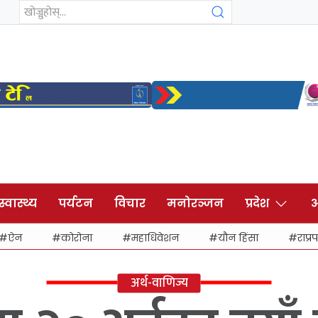
स्वास्थ्य
पर्यटन
विचार
मनोरञ्जन
प्रदेश
अ
ऐन
कोरोना
महाधिवेशन
यौन हिंसा
राप्रप
अर्थ-वाणिज्य