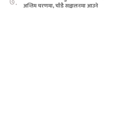
७.
अन्तिम चरणमा, चाँडै सञ्चालनमा आउने