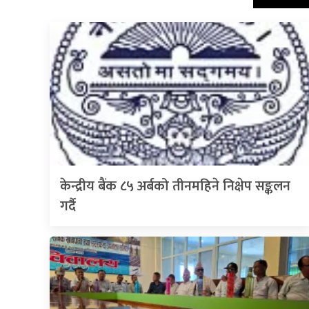
केन्द्रीय बैंक ८५ अर्बको तीनमहिने निक्षेप सङ्कलन
गर्दै