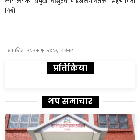
कार्यालयका प्रमुख वासुदेव पौडेललगायतको सहभागिता
थियो ।
प्रकाशित : २८ फाल्गुन २०८२, बिहिबार
प्रतिक्रिया
थप समाचार