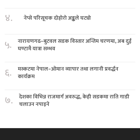
४.
नेप्से परिसूचक दोहोरो अङ्कले घट्यो
नारायणगढ–बुटवल सडक विस्तार अन्तिम चरणमा, अब दुई
५.
घण्टामै यात्रा सम्भव
मस्कटमा नेपाल–ओमान व्यापार तथा लगानी प्रवर्द्धन
६.
कार्यक्रम
देशका विभिन्न राजमार्ग अवरुद्ध, केही सडकमा राति गाडी
७.
चलाउन नपाइने