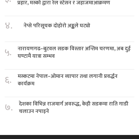
प्रहार, मस्को द्वारा रेल स्टेसन र जहाजमाआक्रमण
४.
नेप्से परिसूचक दोहोरो अङ्कले घट्यो
नारायणगढ–बुटवल सडक विस्तार अन्तिम चरणमा, अब दुई
५.
घण्टामै यात्रा सम्भव
मस्कटमा नेपाल–ओमान व्यापार तथा लगानी प्रवर्द्धन
६.
कार्यक्रम
देशका विभिन्न राजमार्ग अवरुद्ध, केही सडकमा राति गाडी
७.
चलाउन नपाइने