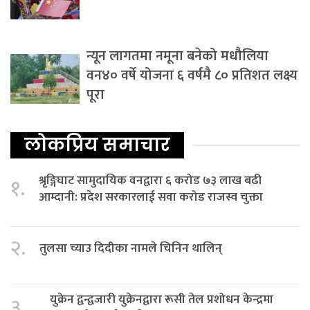
न्यून लागतमा नमूना बनेको मधौलिया
वन४० वर्षे योजना ६ वर्षमै ८० प्रतिशत लक्ष्य
पूरा
लोकप्रिय समाचार
श्रृङ्गिघाट सामुदायिक वनद्वारा ६ करोड ७३ लाख बढी
१.
आम्दानी: प्रदेश सरकारलाई सवा करोड राजस्व चुक्ता
२.
तुलसा च्याउ दिदीका नामले चिनिन थालिन्
युक्रेन द्वन्द्वजारी युक्रेनद्वारा रूसी तेल प्रशोधन केन्द्रमा
३.