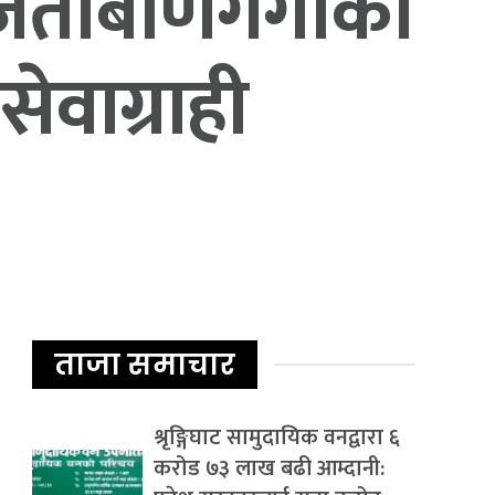
हजताबाणगंगाको
ेवाग्राही
ताजा समाचार
श्रृङ्गिघाट सामुदायिक वनद्वारा ६
करोड ७३ लाख बढी आम्दानी: