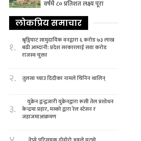
वर्षमै ८० प्रतिशत लक्ष्य पूरा
लोकप्रिय समाचार
श्रृङ्गिघाट सामुदायिक वनद्वारा ६ करोड ७३ लाख
१.
बढी आम्दानी: प्रदेश सरकारलाई सवा करोड
राजस्व चुक्ता
२.
तुलसा च्याउ दिदीका नामले चिनिन थालिन्
युक्रेन द्वन्द्वजारी युक्रेनद्वारा रूसी तेल प्रशोधन
३.
केन्द्रमा प्रहार, मस्को द्वारा रेल स्टेसन र
जहाजमाआक्रमण
४.
नेप्से परिसूचक दोहोरो अङ्कले घट्यो