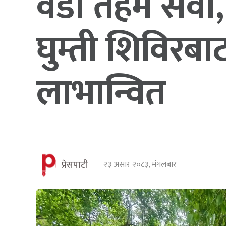
वडा तहमै सेव
घुम्ती शिविरबा
लाभान्वित
प्रेसपाटी
२३ असार २०८३, मंगलबार